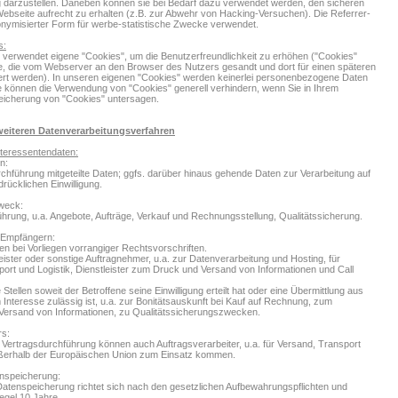
g darzustellen. Daneben können sie bei Bedarf dazu verwendet werden, den sicheren
Webseite aufrecht zu erhalten (z.B. zur Abwehr von Hacking-Versuchen). Die Referrer-
onymisierter Form für werbe-statistische Zwecke verwendet.
s:
 verwendet eigene "Cookies", um die Benutzerfreundlichkeit zu erhöhen ("Cookies"
e, die vom Webserver an den Browser des Nutzers gesandt und dort für einen späteren
ert werden). In unseren eigenen "Cookies" werden keinerlei personenbezogene Daten
e können die Verwendung von "Cookies" generell verhindern, wenn Sie in Ihrem
eicherung von "Cookies" untersagen.
eiteren Datenverarbeitungsverfahren
teressentendaten:
n:
chführung mitgeteilte Daten; ggfs. darüber hinaus gehende Daten zur Verarbeitung auf
drücklichen Einwilligung.
weck:
hrung, u.a. Angebote, Aufträge, Verkauf und Rechnungsstellung, Qualitätssicherung.
 Empfängern:
llen bei Vorliegen vorrangiger Rechtsvorschriften.
eister oder sonstige Auftragnehmer, u.a. zur Datenverarbeitung und Hosting, für
ort und Logistik, Dienstleister zum Druck und Versand von Informationen und Call
Stellen soweit der Betroffene seine Einwilligung erteilt hat oder eine Übermittlung aus
nteresse zulässig ist, u.a. zur Bonitätsauskunft bei Kauf auf Rechnung, zum
 Versand von Informationen, zu Qualitätssicherungszwecken.
rs:
Vertragsdurchführung können auch Auftragsverarbeiter, u.a. für Versand, Transport
ußerhalb der Europäischen Union zum Einsatz kommen.
nspeicherung:
Datenspeicherung richtet sich nach den gesetzlichen Aufbewahrungspflichten und
Regel 10 Jahre.