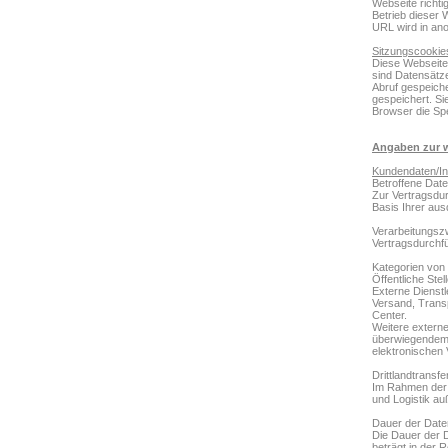
Webseite richti
Betrieb dieser 
URL wird in an
Sitzungscookie
Diese Webseite
sind Datensätz
Abruf gespeich
gespeichert. Si
Browser die Sp
Angaben zur w
Kundendaten/In
Betroffene Date
Zur Vertragsdur
Basis Ihrer aus
Verarbeitungsz
Vertragsdurchfü
Kategorien von
Öffentliche Ste
Externe Dienstl
Versand, Transp
Center.
Weitere externe 
überwiegendem I
elektronischen
Drittlandtransfe
Im Rahmen der 
und Logistik a
Dauer der Date
Die Dauer der 
beträgt in der 