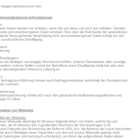
w-haagen.de/impressum.htm
tenverarbeitungs-Informationen
n:
ne Daten werden nur erhoben, wenn Sie uns diese von sich aus mitteilen. Darüber
keine personenbezogenen Daten erhoben. Eine über die Reichweite der gesetzlichen
stände hinausgehende Verarbeitung Ihrer personenbezogenen Daten erfolgt nur auf
 ausdrücklichen Einwilligung.
weck:
ührung.
 Empfängern:
llen bei Vorliegen vorrangiger Rechtsvorschriften, externe Dienstleister oder sonstige
eitere externe Stellen soweit der Betroffene seine Einwilligung erteilt hat oder eine
s überwiegendem Interesse zulässig ist.
rs:
Vertragsdurchführung können auch Auftragsverarbeiter außerhalb der Europäischen
satz kommen.
eicherung:
Datenspeicherung richtet sich nach den gesetzlichen Aufbewahrungspflichten und
Regel 10 Jahre.
ngaben zur Webseite
ität der Webseite:
ser Webseite überträgt Ihr Browser folgende Arten von Daten, welche bei uns
rden: die IP-Adresse des zugreifenden Rechners die Serveranfragen (z.B.
samt Zeitpunkt den Browsertyp die Referrer-URL (d.h. die Adresse der zuvor besuchten
 Sie durch Betätigen eines Hyperlinks von dort auf unsere Webseite gelangt sind)
ei Datentypen sind technisch erforderlich, um Ihnen die aufgerufenen Seiten dieser