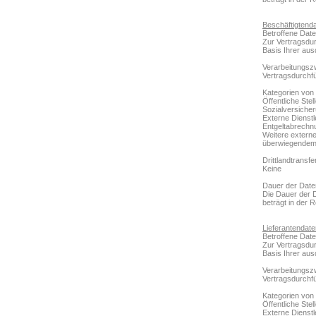
Beschäftigtenda
Betroffene Date
Zur Vertragsdur
Basis Ihrer aus
Verarbeitungsz
Vertragsdurchfü
Kategorien von
Öffentliche Ste
Sozialversiche
Externe Dienstl
Entgeltabrechn
Weitere externe 
überwiegendem I
Drittlandtransfe
Keine
Dauer der Date
Die Dauer der 
beträgt in der 
Lieferantendate
Betroffene Date
Zur Vertragsdur
Basis Ihrer aus
Verarbeitungsz
Vertragsdurchf
Kategorien von
Öffentliche Stel
Externe Dienstl