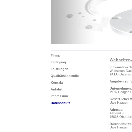
Firma
Webseiten-
Fertigung
Information d
Leistungen
Webseiten-Daten
14 EU-Datensc
Qualitätskontrolle
Angaben zur V
Kontakt
Unternehmen:
Anfahrt
MSW Haagen 
Impressum
Gesetzlicher V
Uwe Haagen
Datenschutz
Adresse:
Allmend 9
75038 Oberder
Datenschutzbe
Uwe Haagen