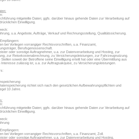
ten:
n:
chführung mitgeteilte Daten; ggfs. darüber hinaus gehende Daten zur Verarbeitung auf
drücklichen Einwilligung.
weck:
hrung, u.a. Angebote, Aufträge, Verkauf und Rechnungsstellung, Qualitätssicherung.
 Empfängern:
llen bei Vorliegen vorrangiger Rechtsvorschriften, u.a. Finanzamt,
rungsträger, Berufsgenossenschaft.
eister oder sonstige Auftragnehmer, u.a. zur Datenverarbeitung und Hosting, zur
ung, zur Reisekostenabrechnung, zu Versicherungsleistungen, zur Fahrzeugnutzung.
Stellen soweit der Betroffene seine Einwilligung erteilt hat oder eine Übermittlung aus
nteresse zulässig ist, u.a. zur Auftragsakquise, zu Versicherungsleistungen.
rs:
nspeicherung:
Datenspeicherung richtet sich nach den gesetzlichen Aufbewahrungspflichten und
Regel 10 Jahre.
n:
n:
chführung mitgeteilte Daten; ggfs. darüber hinaus gehende Daten zur Verarbeitung auf
drücklichen Einwilligung.
weck:
ührung
 Empfängern:
len bei Vorliegen vorrangiger Rechtsvorschriften, u.a. Finanzamt, Zoll.
eister oder sonstige Auftragnehmer, u.a. zur Datenverarbeitung und Hosting,