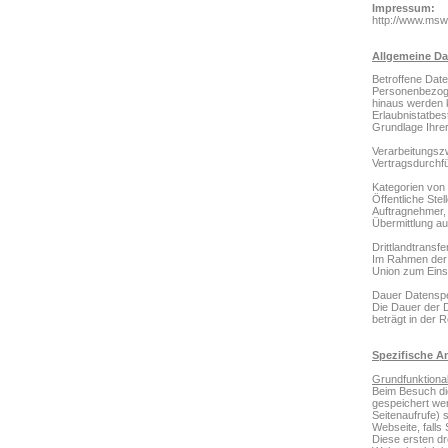
Impressum:
http://www.ms
Allgemeine Da
Betroffene Date
Personenbezoge
hinaus werden 
Erlaubnistatbe
Grundlage Ihrer
Verarbeitungsz
Vertragsdurchf
Kategorien von
Öffentliche Ste
Auftragnehmer, w
Übermittlung au
Drittlandtransfe
Im Rahmen der 
Union zum Ein
Dauer Datensp
Die Dauer der 
beträgt in der 
Spezifische A
Grundfunktional
Beim Besuch die
gespeichert we
Seitenaufrufe) 
Webseite, falls
Diese ersten dr